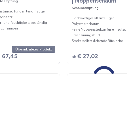
| Noppenschaum
lldämpfung
Schalldämpfung
ständig für den langfristigen
einsatz
Hochwertiger offenzelliger
r- und feuchtigkeitsbeständig
Polyetherschaum
 zu reinigen
Feine Noppenstruktur für ein edles
Erscheinungsbild
Starke selbstklebende Rückseite
Überarbeitetes Produkt
 67,45
€ 27,02
ab