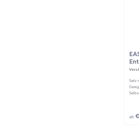
EA
Ent
Vers
Satz 
Geeig
Selbs
€
ab