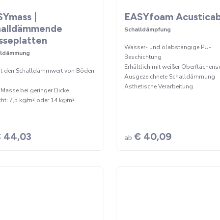
SYmass |
EASYfoam Acustica
halldämmende
Schalldämpfung
seplatten
Wasser- und ölabstängige PU-
lldämmung
Beschichtung
Erhältlich mit weißer Oberflächens
t den Schalldämmwert von Böden
Ausgezeichnete Schalldämmung
Ästhetische Verarbeitung
Masse bei geringer Dicke
ht: 7,5 kg/m² oder 14 kg/m²
 44,03
€ 40,09
ab