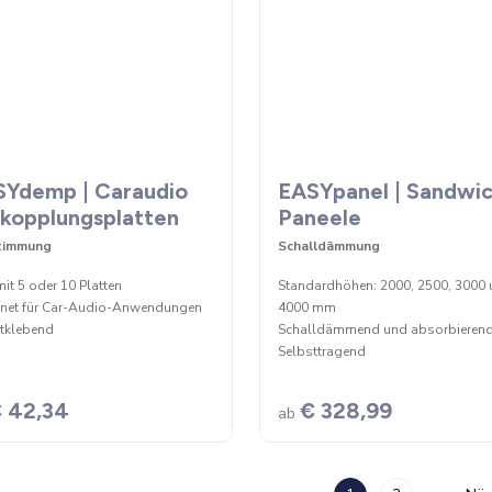
SYdemp | Caraudio
EASYpanel | Sandwic
kopplungsplatten
Paneele
timmung
Schalldämmung
mit 5 oder 10 Platten
Standardhöhen: 2000, 2500, 3000
net für Car-Audio-Anwendungen
4000 mm
tklebend
Schalldämmend und absorbieren
Selbsttragend
 42,34
€ 328,99
ab