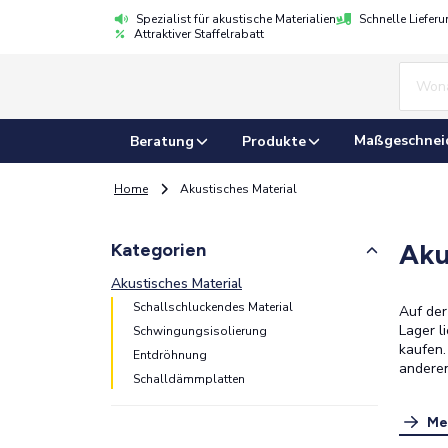
Spezialist für akustische Materialien
Schnelle Liefer
Attraktiver Staffelrabatt
Maßgeschnei
Beratung
Produkte
Home
Akustisches Material
Aku
Kategorien
Akustisches Material
Schallschluckendes Material
Auf der
Lager l
Schwingungsisolierung
kaufen.
Entdröhnung
andere
Schalldämmplatten
Me