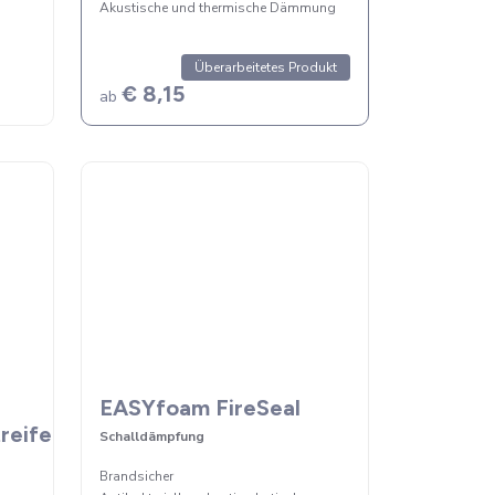
Akustische und thermische Dämmung
Überarbeitetes Produkt
€ 8,15
ab
EASYfoam FireSeal
reifen
Schalldämpfung
Brandsicher