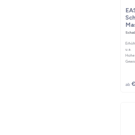
EA
Sc
Mas
Scha
Erhöh
u.a.
Hohe 
Gewic
€
ab