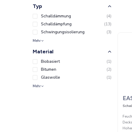
Typ
Schalldämmung
(
4
)
Schalldämpfung
(
13
)
Schwingungsisolierung
(
3
)
Mehr
Material
Biobasiert
(
1
)
Bitumen
(
2
)
Glaswolle
(
1
)
Mehr
EA
Scha
Feuch
Decks
Hohe