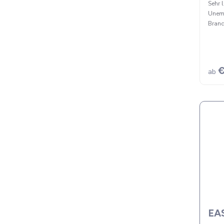
Sehr 
Unemp
Brand
€
ab
EAS