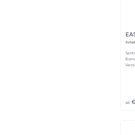
EA
Scha
Sprit
Brand
Verst
€
ab