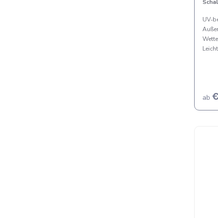
Scha
UV‑be
Außen
Wette
Leicht
€
ab