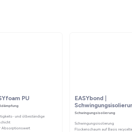
SYfoam PU
EASYbond |
Schwingungsisolieru
lldämpfung
Schwingungsisolierung
tigkeits- und ölbeständige
chicht
Schwingungsisolierung
r Absorptionswert
Flockenschaum auf Basis recycelte