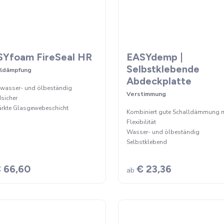
SYfoam FireSeal HR
EASYdemp |
Selbstklebende
lldämpfung
Abdeckplatte
zwasser- und ölbeständig
Verstimmung
sicher
ärkte Glasgewebeschicht
Kombiniert gute Schalldämmung m
Flexibilität
Wasser- und ölbeständig
Selbstklebend
 66,60
€ 23,36
ab