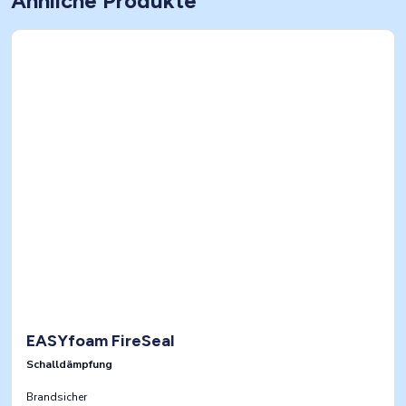
Ähnliche Produkte
EASYfoam FireSeal
Schalldämpfung
Brandsicher