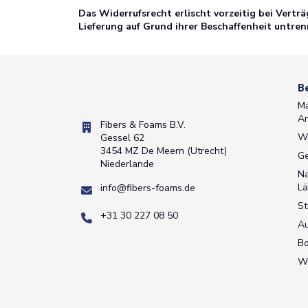
Das Widerrufsrecht erlischt vorzeitig bei Vertr
Lieferung auf Grund ihrer Beschaffenheit untre
B
Ma
A
Fibers & Foams B.V.
W
Gessel 62
3454 MZ De Meern (Utrecht)
Ge
Niederlande
Na
Lä
info@fibers-foams.de
St
+31 30 227 08 50
A
Bo
W