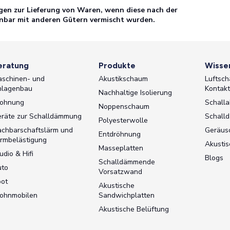
ägen zur Lieferung von Waren, wenn diese nach der
nnbar mit anderen Gütern vermischt wurden.
eratung
Produkte
Wisse
schinen- und
Akustikschaum
Luftsch
nlagenbau
Kontak
Nachhaltige Isolierung
ohnung
Schalla
Noppenschaum
räte zur Schalldämmung
Schall
Polyesterwolle
chbarschaftslärm und
Geräu
Entdröhnung
rmbelästigung
Akustis
Masseplatten
udio & Hifi
Blogs
Schalldämmende
uto
Vorsatzwand
ot
Akustische
ohnmobilen
Sandwichplatten
Akustische Belüftung