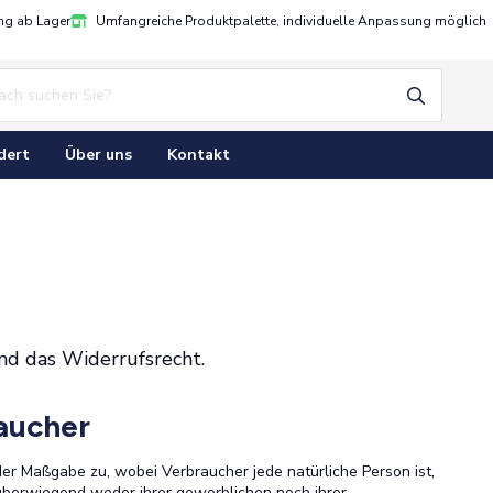
ung ab Lager
Umfangreiche Produktpalette, individuelle Anpassung möglich
dert
Über uns
Kontakt
nd das Widerrufsrecht.
aucher
er Maßgabe zu, wobei Verbraucher jede natürliche Person ist,
 überwiegend weder ihrer gewerblichen noch ihrer