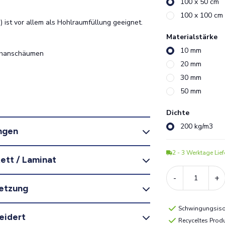
100 x 50 cm
100 x 100 cm
 ist vor allem als Hohlraumfüllung geeignet.
Materialstärke
10 mm
ethanschäumen
20 mm
30 mm
50 mm
Dichte
200 kg/m3
ngen
2 - 3
Werktage Liefe
ett / Laminat
-
+
etzung
Schwingungsiso
eidert
Recyceltes Prod