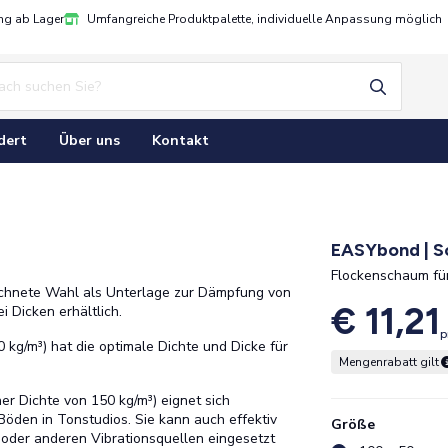
ung ab Lager
Umfangreiche Produktpalette, individuelle Anpassung möglich
dert
Über uns
Kontakt
EASYbond | S
Flockenschaum f
chnete Wahl als Unterlage zur Dämpfung von
€ 11,21
i Dicken erhältlich.
p
0 kg/m³) hat die optimale Dichte und Dicke für
Mengenrabatt gilt
er Dichte von 150 kg/m³) eignet sich
öden in Tonstudios. Sie kann auch effektiv
Größe
der anderen Vibrationsquellen eingesetzt