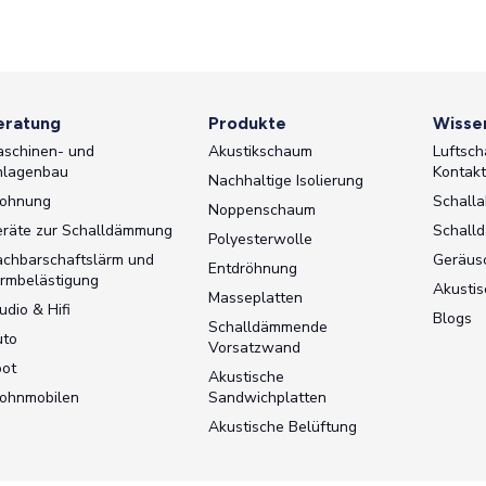
eratung
Produkte
Wisse
schinen- und
Akustikschaum
Luftsch
nlagenbau
Kontak
Nachhaltige Isolierung
ohnung
Schalla
Noppenschaum
räte zur Schalldämmung
Schall
Polyesterwolle
chbarschaftslärm und
Geräu
Entdröhnung
rmbelästigung
Akustis
Masseplatten
udio & Hifi
Blogs
Schalldämmende
uto
Vorsatzwand
ot
Akustische
ohnmobilen
Sandwichplatten
Akustische Belüftung