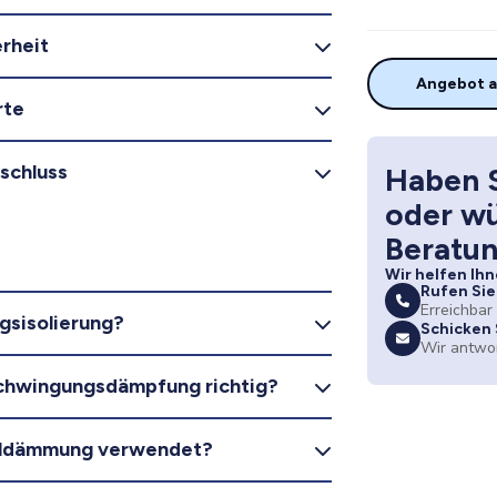
rheit
Angebot a
rte
schluss
Haben S
oder w
Beratu
Wir helfen Ihn
Rufen Sie
Erreichbar
gsisolierung?
Schicken 
Wir antwo
Schwingungsdämpfung richtig?
lldämmung verwendet?