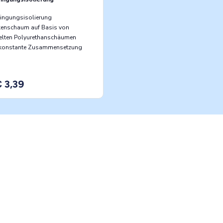
ingungsisolierung
kenschaum auf Basis von
celten Polyurethanschäumen
 konstante Zusammensetzung
 3,39
 Spezialisten sagen es Ihnen