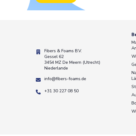
B
Ma
A
Fibers & Foams B.V.
W
Gessel 62
3454 MZ De Meern (Utrecht)
Ge
Niederlande
Na
Lä
info@fibers-foams.de
St
+31 30 227 08 50
A
Bo
W