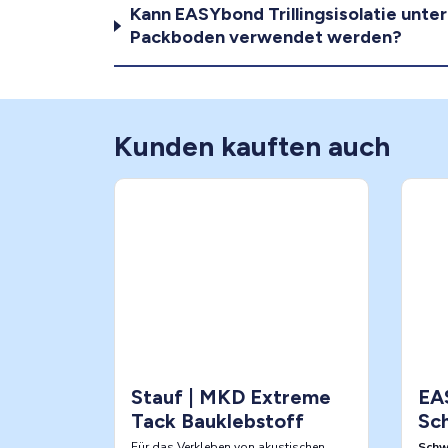
Kann EASYbond Trillingsisolatie unte
Packboden verwendet werden?
Kunden kauften auch
Stauf | MKD Extreme
EA
Tack Bauklebstoff
Sch
Für das Verkleben von akustischen
Schw