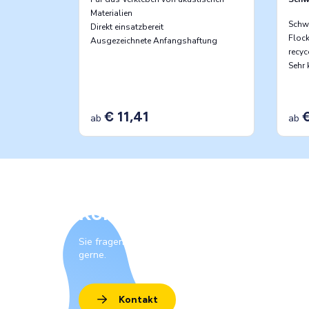
Materialien
Schw
Direkt einsatzbereit
Floc
Ausgezeichnete Anfangshaftung
recy
Sehr
€ 11,41
€
ab
ab
Kontakt
Sie fragen sich, was wir für Sie tun können? Unsere
gerne.
Kontakt