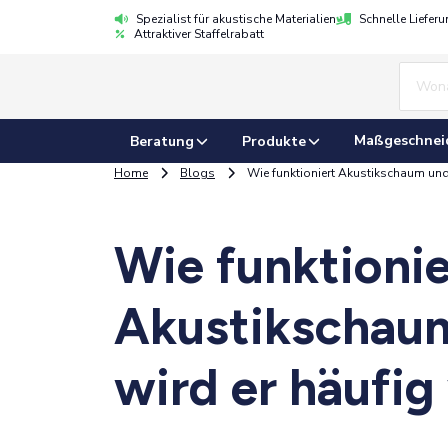
Spezialist für akustische Materialien
Schnelle Liefer
Attraktiver Staffelrabatt
Maßgeschnei
Beratung
Produkte
Home
Blogs
Wie funktioniert Akustikschaum und
Wie funktionie
Akustikschau
wird er häufi