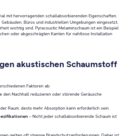
erial mit hervorragenden schallabsorbierenden Eigenschaften.
hen Gebäuden, Büros und industriellen Umgebungen eingesetzt,
eit wichtig sind. Pyracoustic Melaminschaum ist ein Beispiel
lachen oder abgeschrägten Kanten für nahtlose Installation
igen akustischen Schaumstoff
erschiedenen Faktoren ab:
e den Nachhall reduzieren oder störende Geräusche
 der Raum, desto mehr Absorption kann erforderlich sein.
ezifikationen
– Nicht jeder schallabsorbierende Schaum ist
ngen gelten oft strenge Brandschutzanforderungen. Daher ist