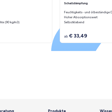
Schalldämpfung
Feuchtigkeits- und ölbeständige 
Hoher Absorptionswert
te (90 kg/m3)
Selbstklebend
€ 33,49
ab
eratung
Produkte
Wisse